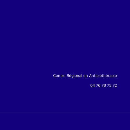
Éducation de nos enfants
Les vaccins
Outils pratiques
Centre Régional en Antibiothérapie
04 76 76 75 72
MENTIONS LÉGALES