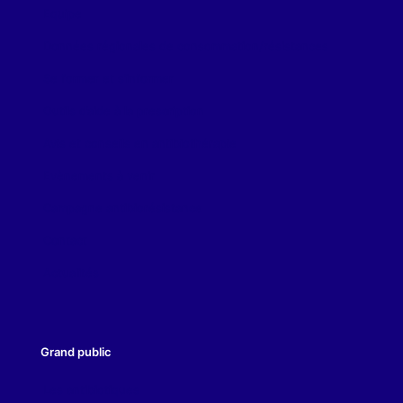
Equipe
Données régionales de consommation/résistances
Se former et s’informer
Outils d’aide à la prescription
Avis et conseils en antibiothérapie
Evènements à venir
Campagne antibiorésistance
Contact
Actualités
Grand public
Les antibiotiques