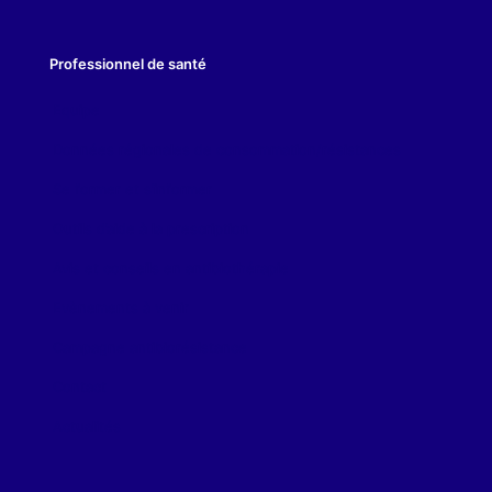
Professionnel de santé
Equipe
Données régionales de consommation/résistances
Se former et s’informer
Outils d’aide à la prescription
Avis et conseils en antibiothérapie
Evènements à venir
Campagne antibiorésistance
Contact
Actualités