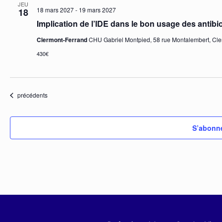
JEU
18 mars 2027
-
19 mars 2027
18
Implication de l’IDE dans le bon usage des antibi
Clermont-Ferrand
CHU Gabriel Montpied, 58 rue Montalembert, Cle
430€
Évènements
précédents
S’abonne