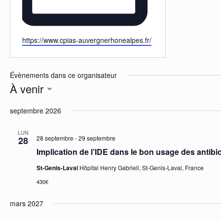
Site
https://www.cpias-auvergnerhonealpes.fr/
web
Évènements dans ce organisateur
À venir
Sélectionnez
septembre 2026
une
date.
LUN
28 septembre
-
29 septembre
28
Implication de l’IDE dans le bon usage des antibi
St-Genis-Laval
Hôpital Henry Gabriell, St-Genis-Laval, France
430€
mars 2027