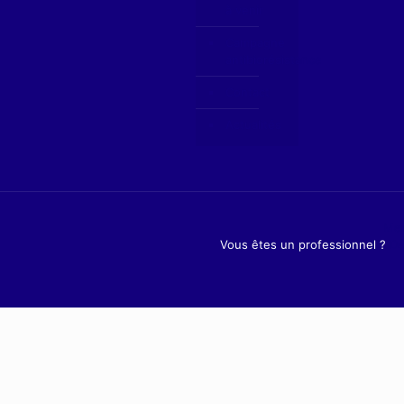
à venir
Campagne
antibiorésistance
Contact
Actualités
Men
Vous êtes un professionnel ?
Dé