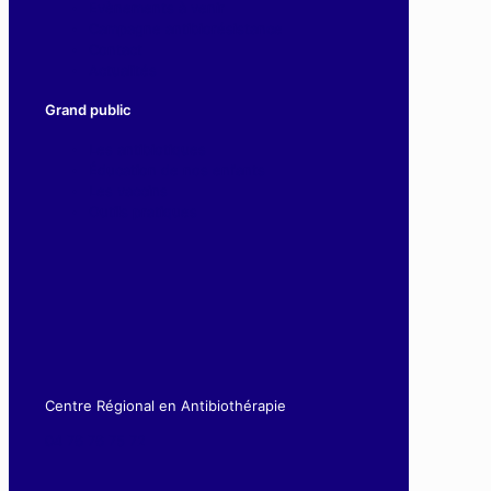
Evènements à venir
Campagne antibiorésistance
Contact
Actualités
Grand public
Les antibiotiques
Éducation de nos enfants
Les vaccins
Outils pratiques
Centre Régional en Antibiothérapie
04 76 76 75 72