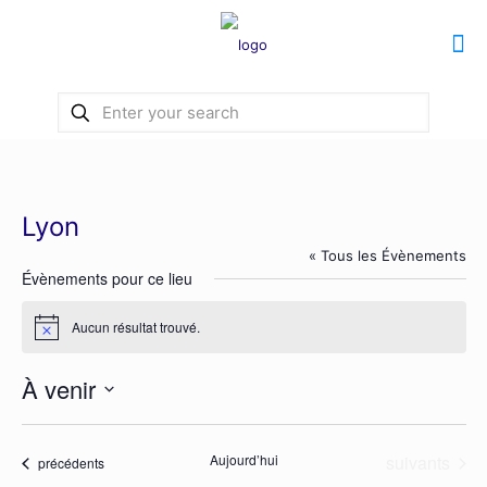
Lyon
« Tous les Évènements
Évènements pour ce lieu
Aucun résultat trouvé.
Notice
À venir
Sélectionnez
une
date.
Évènements
Aujourd’hui
suivants
Évènements
précédents