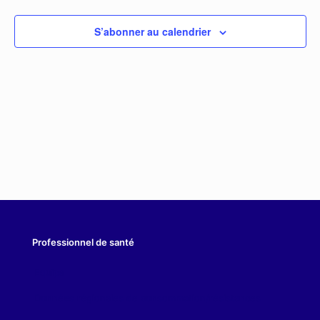
S’abonner au calendrier
Professionnel de santé
Equipe
Données régionales de consommation/résistances