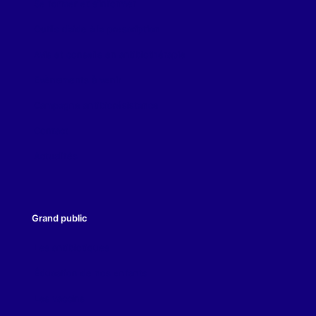
Se former et s’informer
Outils d’aide à la prescription
Avis et conseils en antibiothérapie
Evènements à venir
Campagne antibiorésistance
Contact
Actualités
Grand public
Les antibiotiques
Éducation de nos enfants
Les vaccins