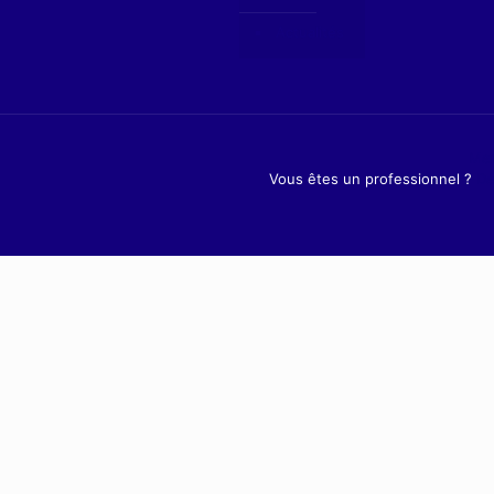
Actualités
Men
Vous êtes un professionnel ?
Dé