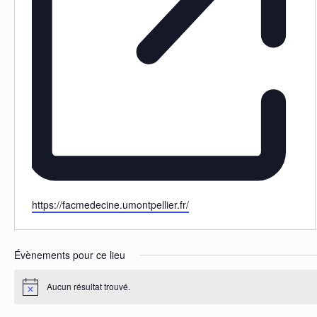
Site
https://facmedecine.umontpellier.fr/
web
Évènements pour ce lieu
Aucun résultat trouvé.
Notice