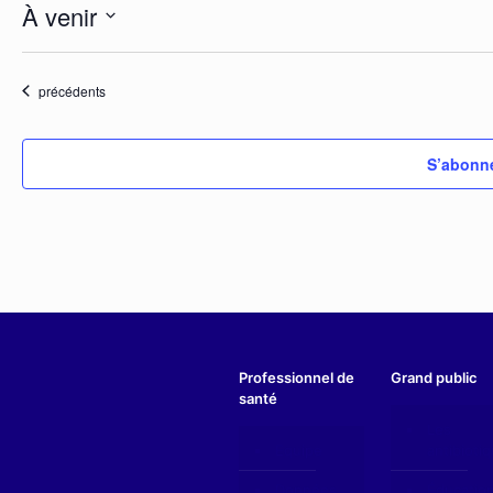
À venir
Sélectionnez
une
date.
Évènements
précédents
S’abonne
Professionnel de
Grand public
santé
Les
Equipe
antibioti
Données
Éducatio