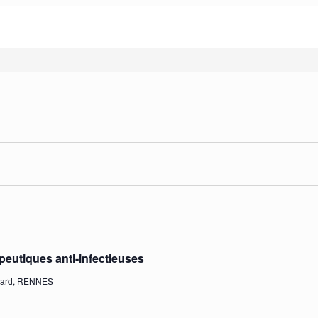
ts
apeutiques anti-infectieuses
nard, RENNES