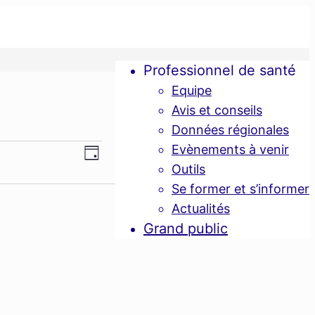
Professionnel de santé
Equipe
Avis et conseils
Données régionales
Navigation
Evènements à venir
Navigation
Jour
Outils
de
Se former et s’informer
par
vues
Actualités
Grand public
consultations
Évènement