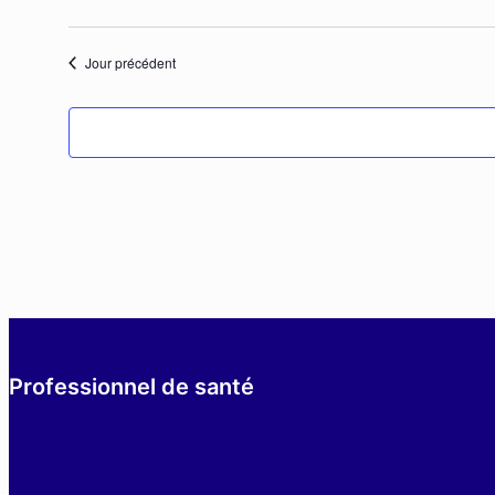
octobre
Jour précédent
2024
Professionnel de santé
Equipe
Données régionales de consommation/résistan