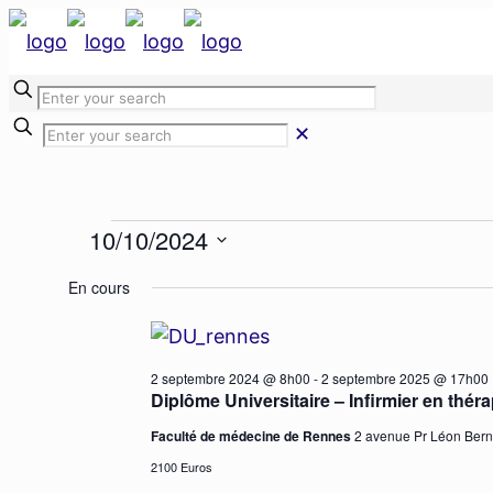
✕
Évènemen
10/10/2024
Sélectionnez
En cours
une
for
date.
2 septembre 2024 @ 8h00
-
2 septembre 2025 @ 17h00
Diplôme Universitaire – Infirmier en thér
10
Faculté de médecine de Rennes
2 avenue Pr Léon Ber
2100 Euros