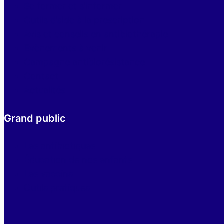
Se former et s’informer
Outils d’aide à la prescription
Avis et conseils en antibiothérapie
Evènements à venir
Campagne antibiorésistance
Contact
Actualités
Grand public
Les antibiotiques
Éducation de nos enfants
Les vaccins
Outils pratiques