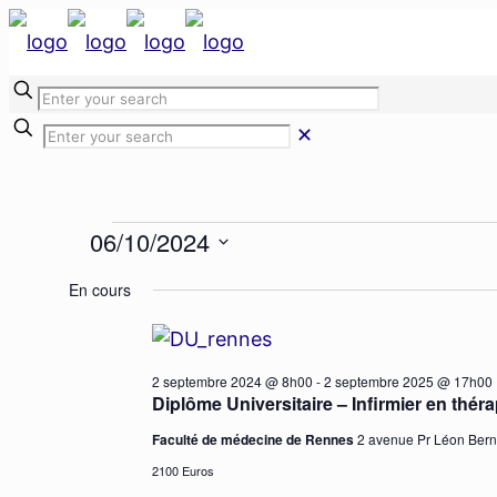
✕
Évènemen
06/10/2024
Sélectionnez
En cours
une
for
date.
2 septembre 2024 @ 8h00
-
2 septembre 2025 @ 17h00
Diplôme Universitaire – Infirmier en thér
6
Faculté de médecine de Rennes
2 avenue Pr Léon Ber
2100 Euros