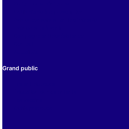
Se former et s’informer
Outils d’aide à la prescription
Avis et conseils en antibiothérapie
Evènements à venir
Campagne antibiorésistance
Contact
Actualités
Grand public
Les antibiotiques
Éducation de nos enfants
Les vaccins
Outils pratiques