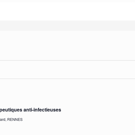
ts
apeutiques anti-infectieuses
nard, RENNES