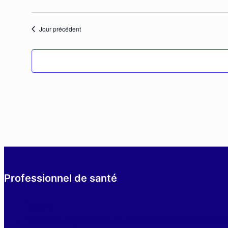
octobre
Jour précédent
2024
Professionnel de santé
Equipe
Données régionales de consommation/résistan