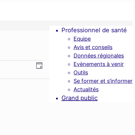
Professionnel de santé
Equipe
Avis et conseils
Données régionales
Navigation
Evènements à venir
Navigation
Jour
Outils
de
Se former et s’informer
par
vues
Actualités
Grand public
consultations
Évènement