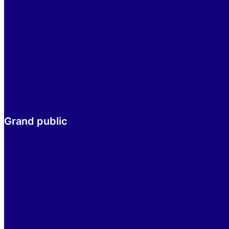
Se former et s’informer
Outils d’aide à la prescription
Avis et conseils en antibiothérapie
Evènements à venir
Campagne antibiorésistance
Contact
Actualités
Grand public
Les antibiotiques
Éducation de nos enfants
Les vaccins
Outils pratiques