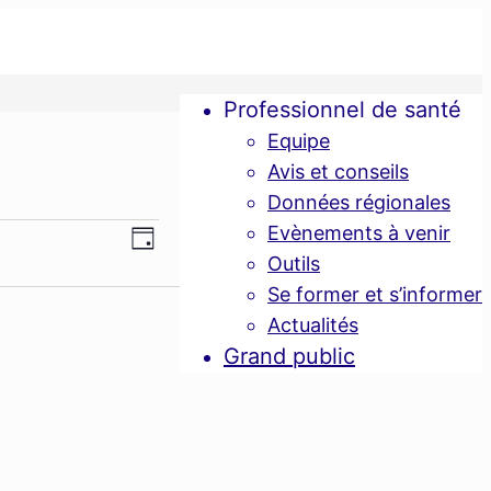
Professionnel de santé
Equipe
Avis et conseils
Données régionales
Navigation
Evènements à venir
Navigation
Jour
Outils
de
Se former et s’informer
par
vues
Actualités
Grand public
consultations
Évènement