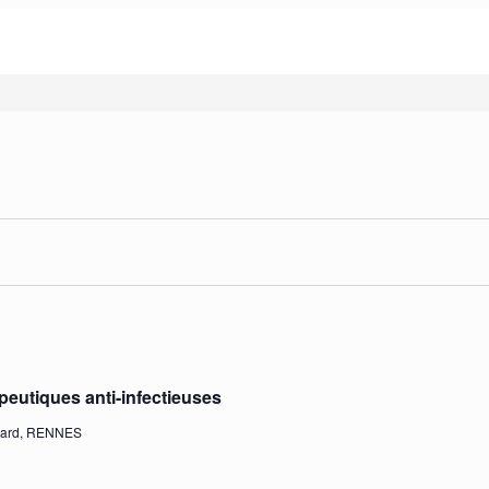
ts
apeutiques anti-infectieuses
nard, RENNES