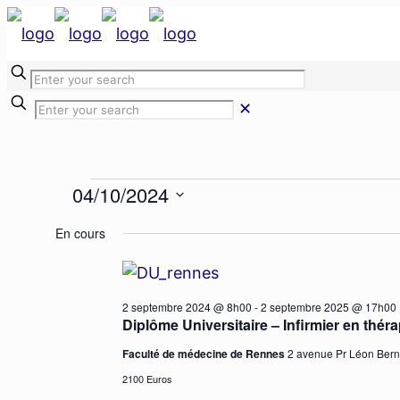
✕
Évènemen
04/10/2024
Sélectionnez
En cours
une
for
date.
2 septembre 2024 @ 8h00
-
2 septembre 2025 @ 17h00
Diplôme Universitaire – Infirmier en thér
4
Faculté de médecine de Rennes
2 avenue Pr Léon Ber
2100 Euros