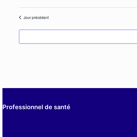
octobre
Jour précédent
2024
Professionnel de santé
Equipe
Données régionales de consommation/résistan