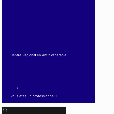
Éducation de nos enfants
Les vaccins
Outils pratiques
Centre Régional en Antibiothérapie
04 76 76 75 72
Mentions Légales
Vous êtes un professionnel ?
Découvrez
l'espace dédié aux professionnels