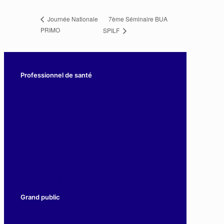
7ème Séminaire BUA
Journée Nationale
PRIMO
SPILF
Professionnel de santé
Equipe
Données régionales de
consommation/résistances
Se former et s’informer
Outils d’aide à la prescription
Avis et conseils en antibiothérapie
Evènements à venir
Campagne antibiorésistance
Contact
Actualités
Grand public
Les antibiotiques