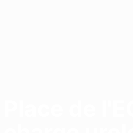
Place de l'
charge urol