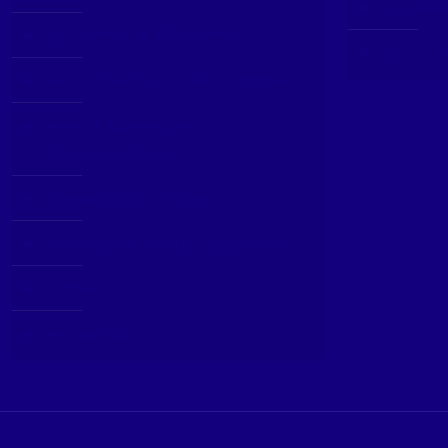
Les vac
Se former et s’informer
Outils p
Outils d’aide à la prescription
Avis et conseils en
antibiothérapie
Evènements à venir
Campagne antibiorésistance
Contact
Actualités