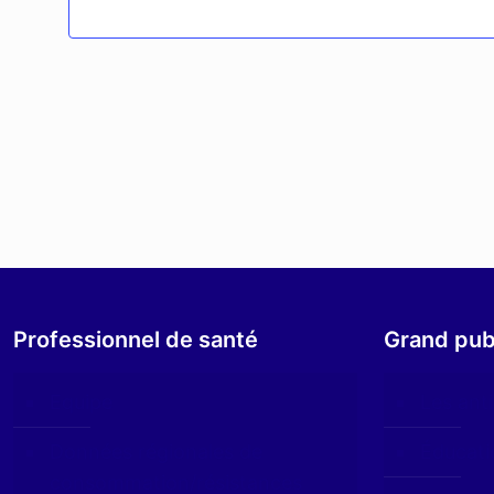
Professionnel de santé
Grand pub
Equipe
Les ant
Données régionales de
Éducati
consommation/résistances