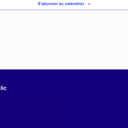
S’abonner au calendrier
lic
ibiotiques
on de nos enfants