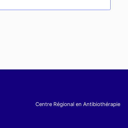
con
Évèn
Centre Régional en Antibiothérapie
04 76 76 75 72