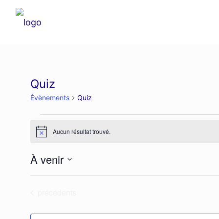
Quiz
Évènements
Quiz
Évènements
Aucun résultat trouvé.
Notice
À venir
Sélectionnez
une
Évènements
précédents
date.